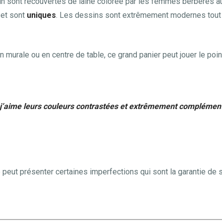
in sont recouvertes de laine colorée par les femmes berbères 
 et sont
uniques
. Les dessins sont extrêmement modernes tout e
n murale ou en centre de table, ce grand panier peut jouer le poin
, j’aime leurs couleurs contrastées et extrêmement complémen
e peut présenter certaines imperfections qui sont la garantie de s