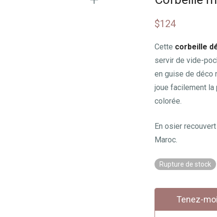
$
124
Cette
corbeille d
servir de vide-poch
en guise de déco m
joue facilement la
colorée.
En osier recouvert
Maroc.
Rupture de stock
Tenez-moi 