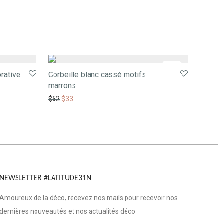
-
37
%
orative
Corbeille blanc cassé motifs
marrons
$
52
$
33
NEWSLETTER #LATITUDE31N
Amoureux de la déco, recevez nos mails pour recevoir nos
dernières nouveautés et nos actualités déco