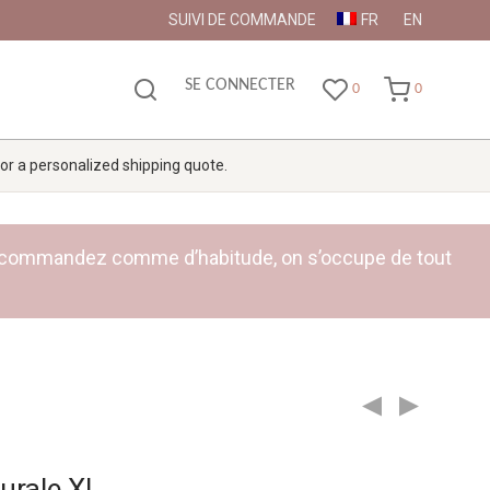
SUIVI DE COMMANDE
FR
EN
SE CONNECTER
0
0
 for a personalized shipping quote.
ge : commandez comme d’habitude, on s’occupe de tout
urale XL