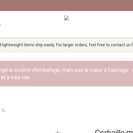
G
lightweight items ship easily. For larger orders, feel free to contact us
 rangé le scotch d’emballage, mais pas le cœur à l’ouvra
et à très vite
e XL
Corbeille m