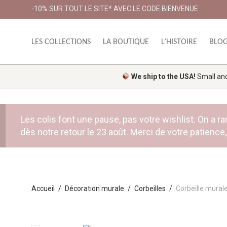
-10% SUR TOUT LE SITE* AVEC LE CODE BIENVENUE
LES COLLECTIONS
LA BOUTIQUE
L’HISTOIRE
BLO
We ship to the USA!
Small and 
Les colis font une pause, pas votre wishlist. On a
dès notre retour le 23 août. Merci de votre patience, 
Accueil
/
Décoration murale
/
Corbeilles
/
Corbeille mural