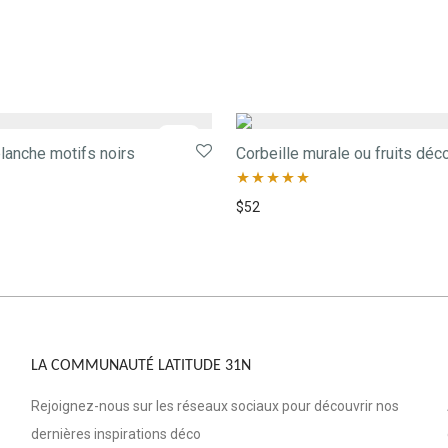
-
37
%
blanche motifs noirs
Corbeille murale ou fruits déc
Note
5.00
$
52
sur 5
LA COMMUNAUTÉ LATITUDE 31N
Rejoignez-nous sur les réseaux sociaux pour découvrir nos
dernières inspirations déco