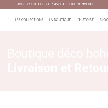
-10% SUR TOUT LE SITE* AVEC LE CODE BIENVENUE
LES COLLECTIONS
LA BOUTIQUE
L’HISTOIRE
BLO
Boutique déco boh
Livraison et Retou