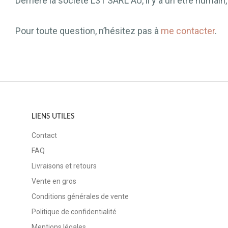
Derrière la société L31 SARL AU, il y a un être humain
Pour toute question, n’hésitez pas à
me contacter
.
LIENS UTILES
Contact
FAQ
Livraisons et retours
Vente en gros
Conditions générales de vente
Politique de confidentialité
Mentions légales