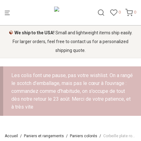
0
0
We ship to the USA!
Small and lightweight items ship easily.
For larger orders, feel free to contact us for a personalized
shipping quote.
Les colis font une pause, pas votre wishlist. On a rangé
le scotch d’emballage, mais pas le cœur à l’ouvrage :
commandez comme d’habitude, on s’occupe de tout
dès notre retour le 23 août. Merci de votre patience, et
à très vite
Accueil
/
Paniers et rangements
/
Paniers colorés
/
Corbeille plate rose