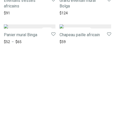
Eventails tressés
Grand éventail mural
africains
Bolga
$
91
$
124
-
29
%
Panier mural Binga
Chapeau paille africain
$
52
–
$
65
$
59