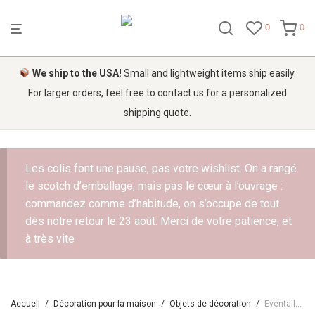
0
0
We ship to the USA!
Small and lightweight items ship easily.
For larger orders, feel free to contact us for a personalized
shipping quote.
Les colis font une pause, pas votre wishlist. On a rangé
le scotch d’emballage, mais pas le cœur à l’ouvrage :
commandez comme d’habitude, on s’occupe de tout
dès notre retour le 23 août. Merci de votre patience, et
à très vite
Accueil
/
Décoration pour la maison
/
Objets de décoration
/
Eventails africains Bolga