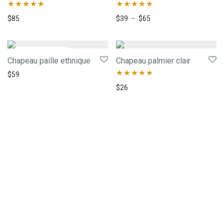
Note
5.00
Note
5.00
$
85
$
39
–
$
65
sur 5
sur 5
Chapeau paille ethnique
Chapeau palmier clair
$
59
Note
5.00
$
26
sur 5