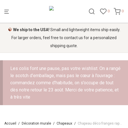
0
0
We ship to the USA!
Small and lightweight items ship easily.
For larger orders, feel free to contact us for a personalized
shipping quote.
Les colis font une pause, pas votre wishlist. On a rangé
le scotch d’emballage, mais pas le cœur à l’ouvrage :
commandez comme d’habitude, on s’occupe de tout
dès notre retour le 23 août. Merci de votre patience, et
à très vite
Accueil
/
Décoration murale
/
Chapeaux
/
Chapeau déco franges raphia