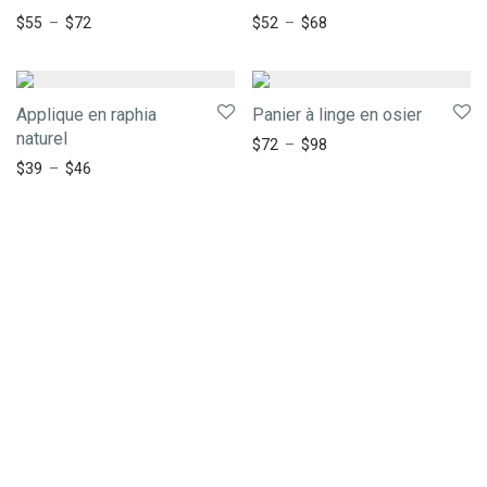
Note
5.00
Note
5.00
$
55
–
$
72
$
52
–
$
68
sur 5
sur 5
Applique en raphia
Panier à linge en osier
naturel
$
72
–
$
98
$
39
–
$
46