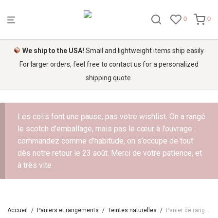
0
0
We ship to the USA!
Small and lightweight items ship easily.
For larger orders, feel free to contact us for a personalized
shipping quote.
Les colis font une pause, pas votre wishlist. On a rangé
le scotch d’emballage, mais pas le cœur à l’ouvrage :
commandez comme d’habitude, on s’occupe de tout
dès notre retour le 23 août. Merci de votre patience, et
à très vite
Accueil
/
Paniers et rangements
/
Teintes naturelles
/
Panier de rangement « chevelu »