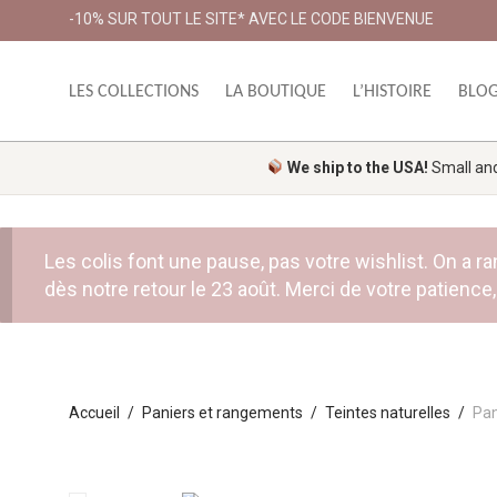
-10% SUR TOUT LE SITE* AVEC LE CODE BIENVENUE
LES COLLECTIONS
LA BOUTIQUE
L’HISTOIRE
BLO
We ship to the USA!
Small and 
Les colis font une pause, pas votre wishlist. On a
dès notre retour le 23 août. Merci de votre patience, 
Accueil
/
Paniers et rangements
/
Teintes naturelles
/
Pan