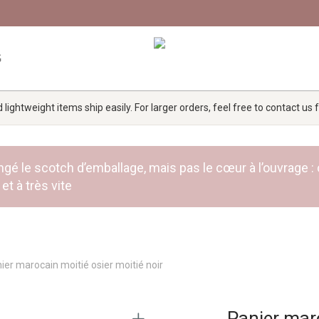
G
lightweight items ship easily. For larger orders, feel free to contact us
 rangé le scotch d’emballage, mais pas le cœur à l’ouvra
et à très vite
ier marocain moitié osier moitié noir
Panier maro