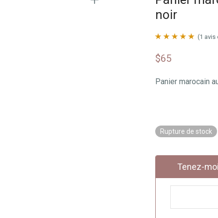
noir
(
1
avis 
Noté
1
5.00
sur
$
65
5 basé sur
notation client
Panier marocain au
Rupture de stock
Tenez-moi 