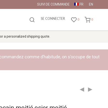
SUIVI DE COMMANDE
FR
EN
SE CONNECTER
0
0
 for a personalized shipping quote.
ge : commandez comme d’habitude, on s’occupe de tout
cain moitié osier moitié