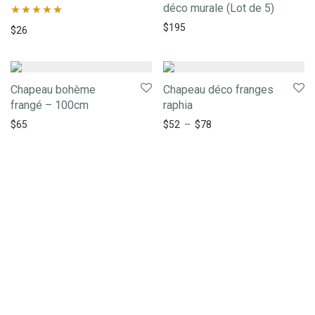
déco murale (Lot de 5)
$
195
Note
5.00
$
26
sur 5
Chapeau bohème
Chapeau déco franges
frangé – 100cm
raphia
$
65
$
52
–
$
78