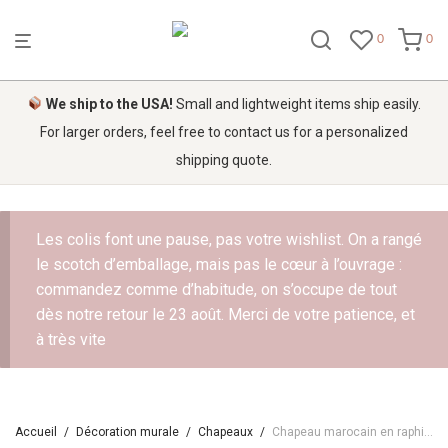
0
0
We ship to the USA!
Small and lightweight items ship easily.
For larger orders, feel free to contact us for a personalized
shipping quote.
Les colis font une pause, pas votre wishlist. On a rangé
le scotch d’emballage, mais pas le cœur à l’ouvrage :
commandez comme d’habitude, on s’occupe de tout
dès notre retour le 23 août. Merci de votre patience, et
à très vite
Accueil
/
Décoration murale
/
Chapeaux
/
Chapeau marocain en raphia coloré