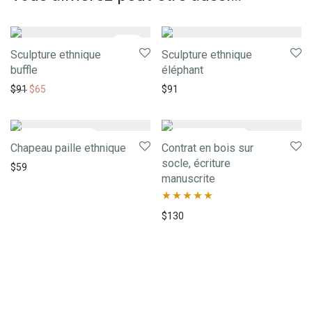
-
29
%
Sculpture ethnique
Sculpture ethnique
buffle
éléphant
$
91
$
65
$
91
Chapeau paille ethnique
Contrat en bois sur
socle, écriture
$
59
manuscrite
Note
5.00
$
130
sur 5