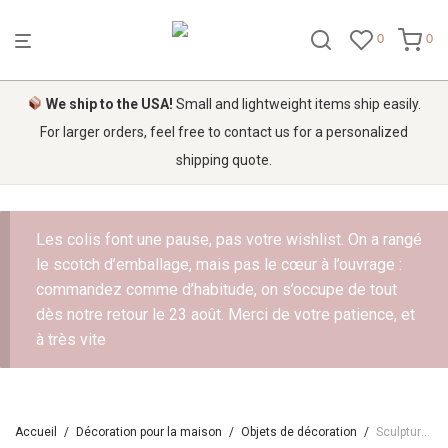
0
0
We ship to the USA!
Small and lightweight items ship easily.
For larger orders, feel free to contact us for a personalized
shipping quote.
Les colis font une pause, pas votre wishlist. On a rangé
le scotch d’emballage, mais pas le cœur à l’ouvrage :
commandez comme d’habitude, on s’occupe de tout
dès notre retour le 23 août. Merci de votre patience, et
à très vite
Accueil
/
Décoration pour la maison
/
Objets de décoration
/
Sculpture ethnique tortue