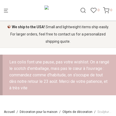
0
0
We ship to the USA!
Small and lightweight items ship easily.
For larger orders, feel free to contact us for a personalized
shipping quote.
Les colis font une pause, pas votre wishlist. On a rangé
le scotch d’emballage, mais pas le cœur à l’ouvrage :
commandez comme d’habitude, on s’occupe de tout
dès notre retour le 23 août. Merci de votre patience, et
à très vite
Accueil
/
Décoration pour la maison
/
Objets de décoration
/
Sculpture ethnique éléphant