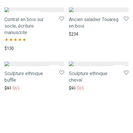
Contrat en bois sur
Ancien saladier Touareg
socle, écriture
en bois
manuscrite
$
234
Note
5.00
$
130
sur 5
-
29
%
-
29
%
Sculpture ethnique
Sculpture ethnique
buffle
cheval
$
91
$
65
$
91
$
65