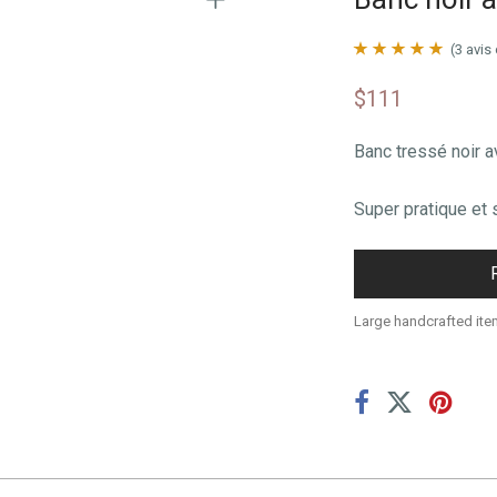
(
3
avis 
Noté
3
5.00
sur
$
111
5 basé sur
notation client
Banc tressé noir a
Super pratique et 
Large handcrafted ite