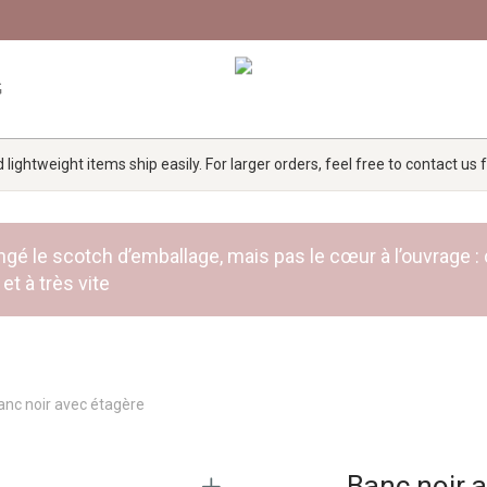
G
lightweight items ship easily. For larger orders, feel free to contact us
 rangé le scotch d’emballage, mais pas le cœur à l’ouvra
et à très vite
anc noir avec étagère
Banc noir 