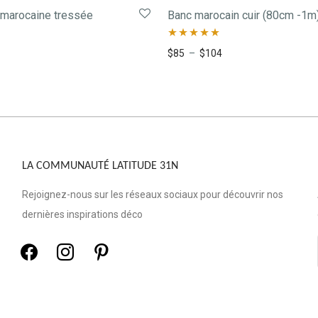
-
21
%
 marocaine tressée
Banc marocain cuir (80cm -1m
Note
5.00
$
85
–
$
104
sur 5
LA COMMUNAUTÉ LATITUDE 31N
Rejoignez-nous sur les réseaux sociaux pour découvrir nos
dernières inspirations déco