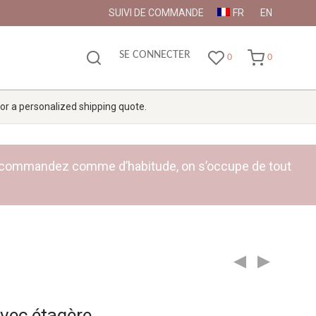
SUIVI DE COMMANDE
FR
EN
SE CONNECTER
0
0
 for a personalized shipping quote.
ge : commandez comme d’habitude, on s’occupe de tout
avec étagère