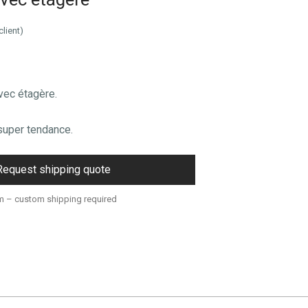
client)
vec étagère.
super tendance.
Request shipping quote
m – custom shipping required