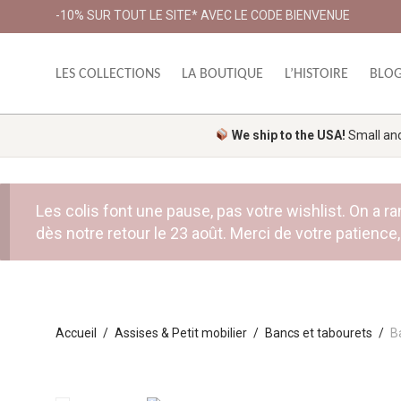
-10% SUR TOUT LE SITE* AVEC LE CODE BIENVENUE
LES COLLECTIONS
LA BOUTIQUE
L’HISTOIRE
BLO
We ship to the USA!
Small and 
Les colis font une pause, pas votre wishlist. On a
dès notre retour le 23 août. Merci de votre patience, 
Accueil
/
Assises & Petit mobilier
/
Bancs et tabourets
/
B