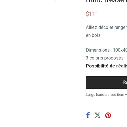
$
111
Alliez déco et range
en bois.
Dimensions : 100x
3 coloris proposés : f
Possibilité de réal
R
Large handcrafted item 