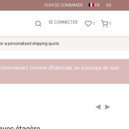
SUIVI DE COMMANDE
FR
EN
SE CONNECTER
0
0
 for a personalized shipping quote.
ge : commandez comme d’habitude, on s’occupe de tout
avec étagère