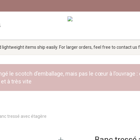
G
lightweight items ship easily. For larger orders, feel free to contact us
 rangé le scotch d’emballage, mais pas le cœur à l’ouvra
et à très vite
anc tressé avec étagère
Banc tressé 