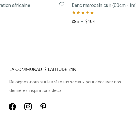
ation africaine
Banc marocain cuir (80cm -1m
Note
5.00
$
85
–
$
104
sur 5
LA COMMUNAUTÉ LATITUDE 31N
Rejoignez-nous sur les réseaux sociaux pour découvrir nos
dernières inspirations déco