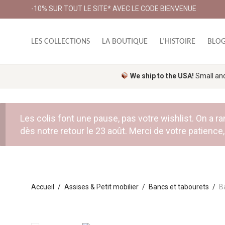
-10% SUR TOUT LE SITE* AVEC LE CODE BIENVENUE
LES COLLECTIONS
LA BOUTIQUE
L’HISTOIRE
BLO
We ship to the USA!
Small and 
Les colis font une pause, pas votre wishlist. On a
dès notre retour le 23 août. Merci de votre patience, 
Accueil
/
Assises & Petit mobilier
/
Bancs et tabourets
/
B