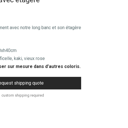
ment avec notre long banc et son étagère
40xh40cm
icelle, kaki, vieux rose
iser sur mesure dans d’autres coloris.
equest shipping quote
– custom shipping required