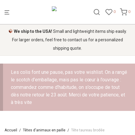
0
0
We ship to the USA!
Small and lightweight items ship easily.
For larger orders, feel free to contact us for a personalized
shipping quote.
Les colis font une pause, pas votre wishlist. On a rangé
le scotch d’emballage, mais pas le cœur à l’ouvrage :
commandez comme d’habitude, on s’occupe de tout
dès notre retour le 23 août. Merci de votre patience, et
à très vite
Accueil
/
Têtes d'animaux en paille
/
Tête taureau brodée