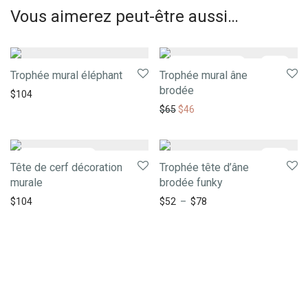
Vous aimerez peut-être aussi…
-
29
%
Trophée mural éléphant
Trophée mural âne
brodée
$
104
$
65
$
46
-
28
%
Tête de cerf décoration
Trophée tête d’âne
murale
brodée funky
$
104
$
52
–
$
78