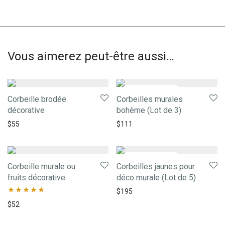
Vous aimerez peut-être aussi…
Corbeille brodée
Corbeilles murales
décorative
bohème (Lot de 3)
$
55
$
111
Corbeille murale ou
Corbeilles jaunes pour
fruits décorative
déco murale (Lot de 5)
$
195
Note
5.00
$
52
sur 5