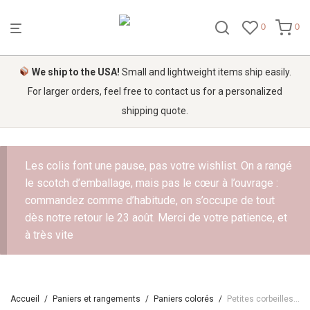
0
0
We ship to the USA!
Small and lightweight items ship easily.
For larger orders, feel free to contact us for a personalized
shipping quote.
Les colis font une pause, pas votre wishlist. On a rangé
le scotch d’emballage, mais pas le cœur à l’ouvrage :
commandez comme d’habitude, on s’occupe de tout
dès notre retour le 23 août. Merci de votre patience, et
à très vite
Accueil
/
Paniers et rangements
/
Paniers colorés
/
Petites corbeilles plates colorés