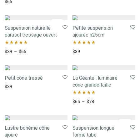
Note
5.00
$
65
sur 5
-
34
%
Suspension naturelle
Petite suspension
parasol tressage ouvert
ajourée h25cm
Note
5.00
Note
5.00
$
39
–
$
65
$
39
sur 5
sur 5
Petit cône tressé
La Géante : luminaire
cône grande taille
$
39
Note
5.00
$
65
–
$
78
sur 5
-
34
%
Lustre bohème cône
Suspension longue
ajouré
forme tube