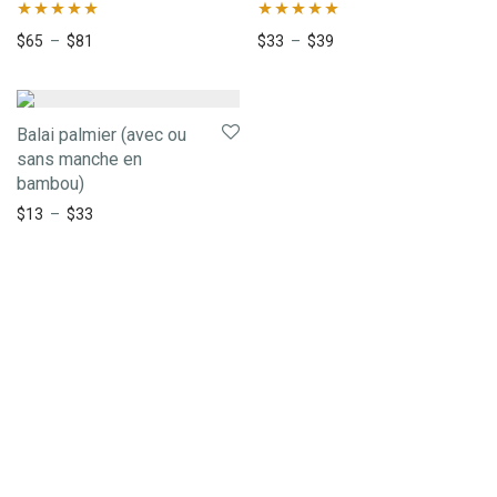
Note
5.00
Note
5.00
$
65
–
$
81
$
33
–
$
39
sur 5
sur 5
Balai palmier (avec ou
sans manche en
bambou)
$
13
–
$
33