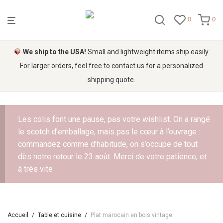
0
0
We ship to the USA!
Small and lightweight items ship easily.
For larger orders, feel free to contact us for a personalized
shipping quote.
Les colis font une pause, pas votre wishlist. On a rangé
le scotch d’emballage, mais pas le cœur à l’ouvrage :
commandez comme d’habitude, on s’occupe de tout
dès notre retour le 23 août. Merci de votre patience, et
à très vite
Accueil
/
Table et cuisine
/
Plat marocain en bois vintage