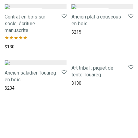
Contrat en bois sur
Ancien plat à couscous
socle, écriture
en bois
manuscrite
$
215
Note
5.00
$
130
sur 5
Art tribal : piquet de
Ancien saladier Touareg
tente Touareg
en bois
$
130
$
234