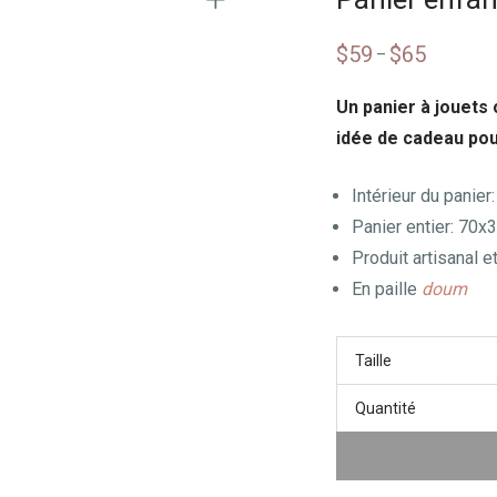
$
59
$
65
–
Un panier à jouets 
idée de cadeau po
Intérieur du panier
Panier entier: 70x
Produit artisanal e
En paille
doum
Taille
Quantité