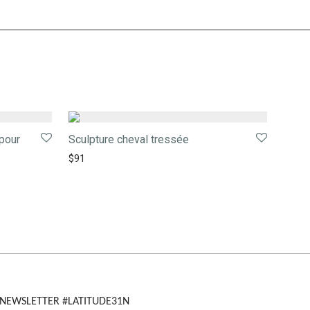
pour
Sculpture cheval tressée
$
91
NEWSLETTER #LATITUDE31N