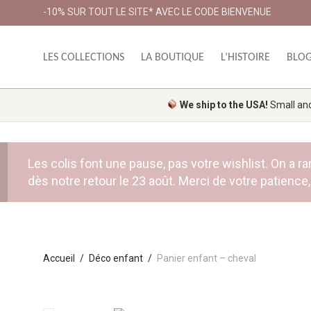
-10% SUR TOUT LE SITE* AVEC LE CODE BIENVENUE
LES COLLECTIONS
LA BOUTIQUE
L’HISTOIRE
BLO
We ship to the USA!
Small and 
Les colis font une pause, pas votre wishlist. On a
dès notre retour le 23 août. Merci de votre patience, 
Accueil
/
Déco enfant
/
Panier enfant – cheval