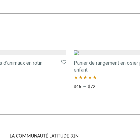
s d’animaux en rotin
Panier de rangement en osier 
enfant
Note
5.00
$
46
–
$
72
sur 5
LA COMMUNAUTÉ LATITUDE 31N