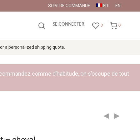
SUIVI DE COMMANDE
FR
EN
SE CONNECTER
0
0
 for a personalized shipping quote.
ge : commandez comme d’habitude, on s’occupe de tout
t – cheval