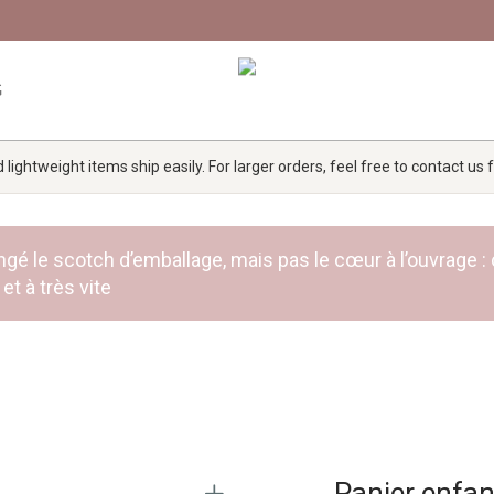
G
lightweight items ship easily. For larger orders, feel free to contact us
 rangé le scotch d’emballage, mais pas le cœur à l’ouvra
et à très vite
Panier enfan