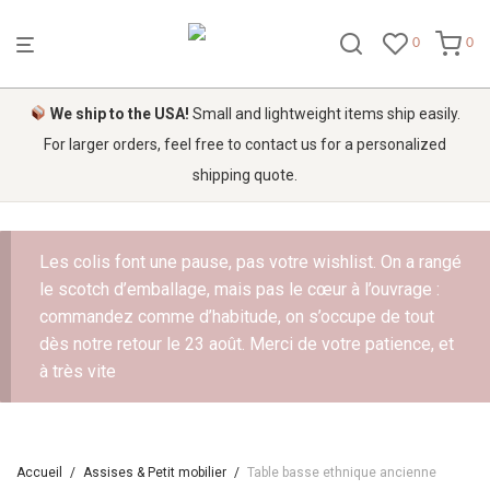
0
0
We ship to the USA!
Small and lightweight items ship easily.
For larger orders, feel free to contact us for a personalized
shipping quote.
Les colis font une pause, pas votre wishlist. On a rangé
le scotch d’emballage, mais pas le cœur à l’ouvrage :
commandez comme d’habitude, on s’occupe de tout
dès notre retour le 23 août. Merci de votre patience, et
à très vite
Accueil
/
Assises & Petit mobilier
/
Table basse ethnique ancienne