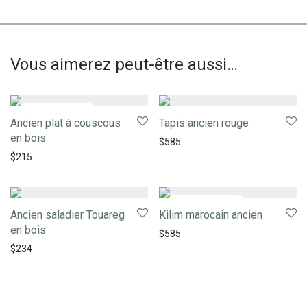
Vous aimerez peut-être aussi…
Ancien plat à couscous
Tapis ancien rouge
en bois
$
585
$
215
Ancien saladier Touareg
Kilim marocain ancien
en bois
$
585
$
234