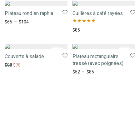
Plateau rond en raphia
Cuillères à café rayées
$
65
–
$
104
Note
5.00
$
85
sur 5
-
20
%
-
20
%
Couverts à salade
Plateau rectangulaire
tressé (avec poignées)
$
98
$
78
$
52
–
$
85