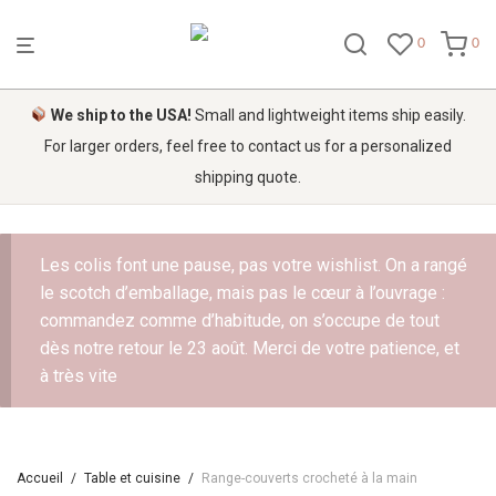
0
0
We ship to the USA!
Small and lightweight items ship easily.
For larger orders, feel free to contact us for a personalized
shipping quote.
Les colis font une pause, pas votre wishlist. On a rangé
le scotch d’emballage, mais pas le cœur à l’ouvrage :
commandez comme d’habitude, on s’occupe de tout
dès notre retour le 23 août. Merci de votre patience, et
à très vite
Accueil
/
Table et cuisine
/
Range-couverts crocheté à la main