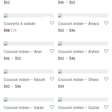
$
62
$
46
–
$
52
-
20
%
Couverts à salade
Coussin indien – Anaya
$
98
$
78
$
42
–
$
46
Coussin indien – Arun
Coussin indien – Ashen
$
46
–
$
52
$
42
–
$
46
Coussin indien – Basalt
Coussin indien – Dhara
$
42
–
$
46
$
49
Coussin indien – Garan
Coussin indien – Gulzar