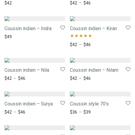
$
42
$
42
–
$
46
Coussin indien – Indra
Coussin indien – Kiran
$
49
Note
5.00
$
42
–
$
46
sur 5
Coussin indien – Nila
Coussin indien – Nilam
$
42
–
$
46
$
42
–
$
46
Coussin indien – Surya
Coussin style 70’s
$
42
–
$
46
$
36
–
$
39