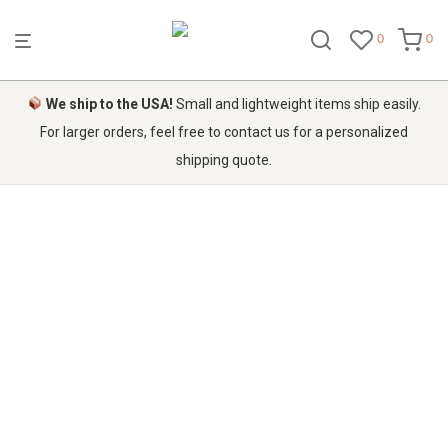
0
0
We ship to the USA!
Small and lightweight items ship easily.
For larger orders, feel free to contact us for a personalized
shipping quote.
Eshop d'artisanat
marocain
Entre vous et nous, la passion de
la déco