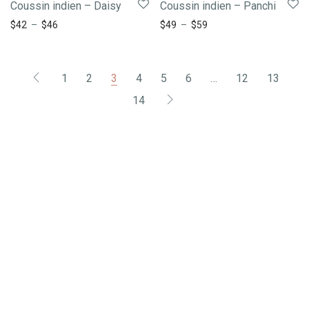
Coussin indien – Daisy
Coussin indien – Panchi
$
42
–
$
46
$
49
–
$
59
1
2
3
4
5
6
…
12
13
14