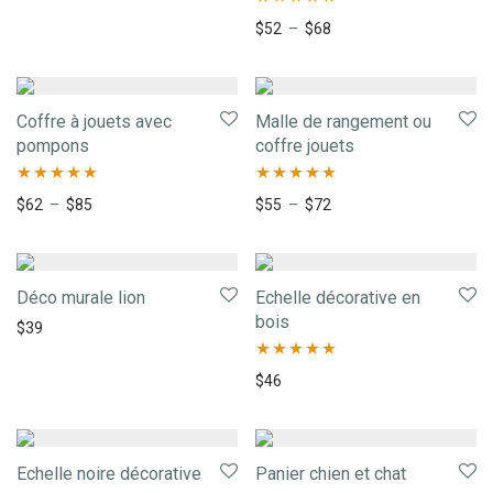
Note
5.00
$
52
–
$
68
sur 5
Coffre à jouets avec
Malle de rangement ou
pompons
coffre jouets
Note
5.00
Note
5.00
$
62
–
$
85
$
55
–
$
72
sur 5
sur 5
Déco murale lion
Echelle décorative en
bois
$
39
Note
5.00
$
46
sur 5
Echelle noire décorative
Panier chien et chat